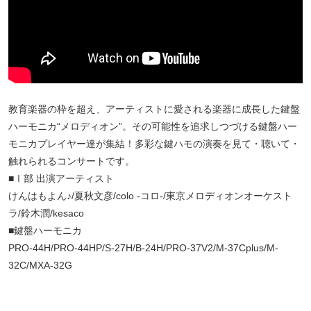
教育楽器の枠を超え、アーティストに愛される楽器に成長した鍵盤
ハーモニカ“メロディオン”。その可能性を追求しつづける鍵盤ハー
モニカプレイヤー達が集結！多彩な鍵ハモの演奏を見て・聴いて・
触れられるコンサートです。
■Ⅰ部 出演アーティスト
けんはもよん♪/夏秋文彦/colo -コロ-/東京メロディオンオーケスト
ラ/鈴木潤/kesaco
■鍵盤ハーモニカ
PRO-44H/PRO-44HP/S-27H/B-24H/PRO-37V2/M-37Cplus/M-
32C/MXA-32G