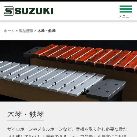
ホーム
>
製品情報
>
木琴・鉄琴
木琴・鉄琴
ザイロホーンやメタルホーンなど、音板を取り外し必要な音だ
けを残してやさしく演奏できる「オルフ音楽」を豊富にご用意