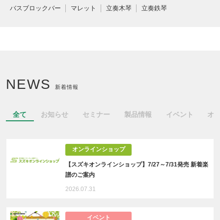
バスブロックバー
マレット
立奏木琴
立奏鉄琴
NEWS
新着情報
全て
お知らせ
セミナー
製品情報
イベント
オ
オンラインショップ
【スズキオンラインショップ】7/27～7/31発売 新着楽
譜のご案内
2026.07.31
イベント