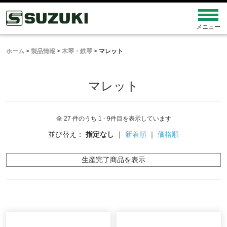
ホーム
>
製品情報
>
木琴・鉄琴
>
マレット
マレット
全 27 件のうち 1 - 9件目を表示しています
並び替え：
指定なし
｜
新着順
｜
価格順
生産完了商品を表示