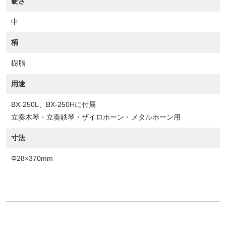
硬さ
中
柄
樹脂
用途
BX-250L、BX-250Hに付属
立奏木琴・立奏鉄琴・ザイロホーン・メタルホーン用
寸法
Φ28×370mm