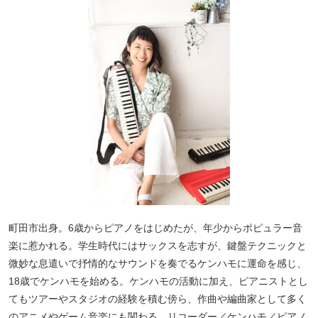
町田市出身。6歳からピアノをはじめたが、年少からポピュラー音
楽に惹かれる。学生時代にはサックスを志すが、鍵盤テクニックと
微妙な息遣いで抒情的なサウンドを奏でるケンハモに運命を感じ、
18歳でケンハモを始める。ケンハモの活動に加え、ピアニストとし
てもツアーやスタジオの経験を積む傍ら、作曲や編曲家として多く
のアニメやゲーム音楽にも関わる。リコーダー／ケンハモ／ピアノ