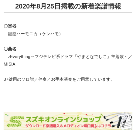
2020年8月25日掲載の新着楽譜情報
〇楽器
鍵盤ハーモニカ（ケンハモ）
〇曲名
♪Everything～フジテレビ系ドラマ「やまとなでしこ」主題歌～／
MISIA
37鍵用のソロ譜／伴奏／お手本演奏をご用意しています。