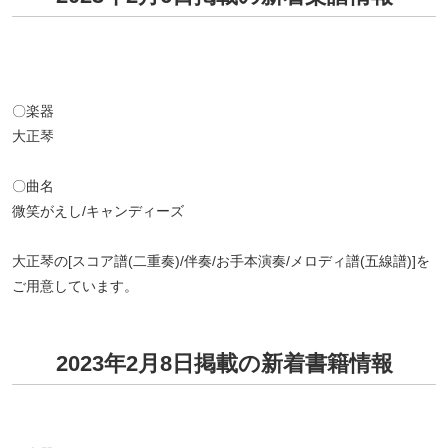
〇楽器
大正琴
〇曲名
微笑がえし/キャンディーズ
大正琴の[スコア譜(二重奏)/伴奏/お手本演奏/メロディ譜(五線譜)]を
ご用意しています。
2023年2月8日掲載の新着書籍情報