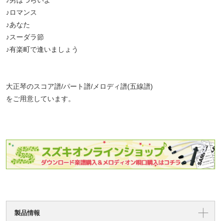
♪男はつらいよ
♪ロマンス
♪あなた
♪スーダラ節
♪有楽町で逢いましょう
大正琴のスコア譜/パート譜/メロディ譜(五線譜)
をご用意しています。
製品情報