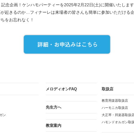
、記念企画！ケンハモパーティーを
2025年2月22日(土)に開催いたしま
応が起きるのか…
フィナーレは来場者の皆さんも簡単に参加いただける
持ちをお忘れなく！
メロディオンFAQ
取扱店
教育用楽器取扱店
先生方へ
ハーモニカ取扱店
ガン
大正琴・邦楽器取扱
ハモンドオルガン取
教室案内