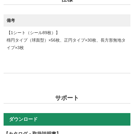
備考
【1シート（シール89枚）】
楕円タイプ（球面型）×56枚、正円タイプ×30枚、長方形無地タ
イプ×3枚
サポート
ダウンロード
【カタログ・取扱説明書】