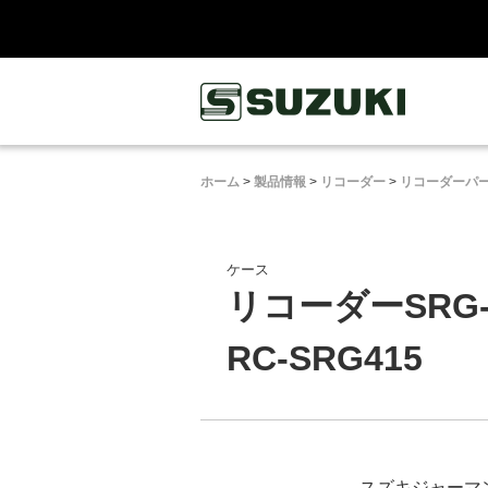
鈴木楽器製作所
ホーム
>
製品情報
>
リコーダー
>
リコーダーパ
ケース
リコーダーSRG
RC-SRG415
スズキジャーマン