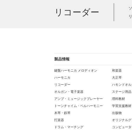
リコーダー
製品情報
鍵盤ハーモニカ メロディオン
和楽器
ハーモニカ
大正琴
リコーダー
ハモンドオル
オルガン・電子楽器
ステージ用品
アンプ・ミュージックプレーヤー
理科教材
トーンチャイム・ベルハーモニー
学習支援教材
木琴・鉄琴
出版物
打楽器
オリジナルグ
ドラム・マーチング
コンピュータ