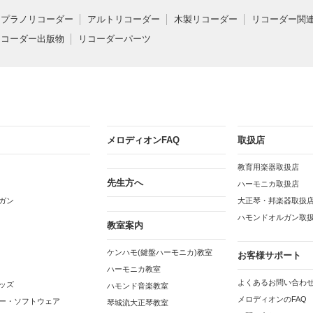
ソプラノリコーダー
アルトリコーダー
木製リコーダー
リコーダー関
リコーダー出版物
リコーダーパーツ
メロディオンFAQ
取扱店
教育用楽器取扱店
先生方へ
ハーモニカ取扱店
ガン
大正琴・邦楽器取扱
ハモンドオルガン取
教室案内
ケンハモ(鍵盤ハーモニカ)教室
お客様サポート
ハーモニカ教室
よくあるお問い合わせ
ッズ
ハモンド音楽教室
メロディオンのFAQ
ー・ソフトウェア
琴城流大正琴教室