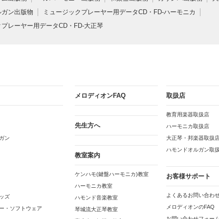
ルガン出版物
ミュージックプレーヤー用データCD・FD-ハーモニカ
プレーヤー用データCD・FD-大正琴
メロディオンFAQ
取扱店
教育用楽器取扱店
先生方へ
ハーモニカ取扱店
ガン
大正琴・邦楽器取扱
ハモンドオルガン取
教室案内
ケンハモ(鍵盤ハーモニカ)教室
お客様サポート
ハーモニカ教室
よくあるお問い合わせ
ッズ
ハモンド音楽教室
メロディオンのFAQ
ー・ソフトウェア
琴城流大正琴教室
お問い合わせフォー