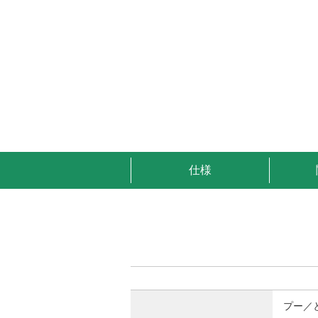
仕様
プー／