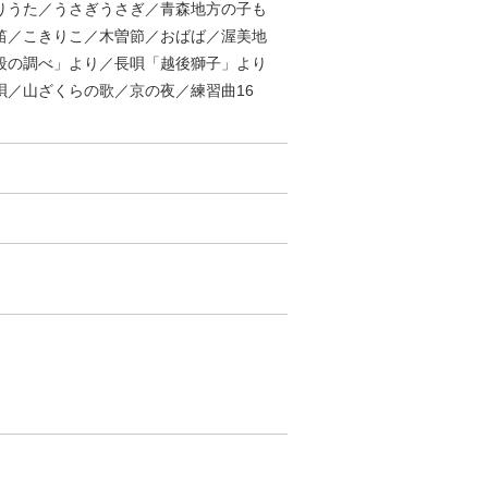
りうた／うさぎうさぎ／青森地方の子も
笛／こきりこ／木曽節／おばば／渥美地
段の調べ」より／長唄「越後獅子」より
／山ざくらの歌／京の夜／練習曲16