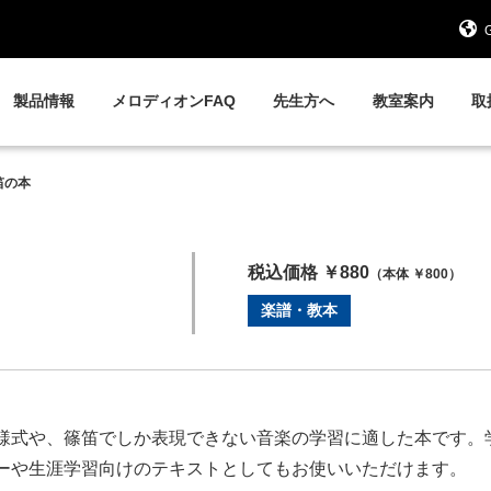
G
製品情報
メロディオンFAQ
先生方へ
教室案内
取
笛の本
税込価格 ￥880
（本体 ￥800）
楽譜・教本
様式や、篠笛でしか表現できない音楽の学習に適した本です。
ーや生涯学習向けのテキストとしてもお使いいただけます。