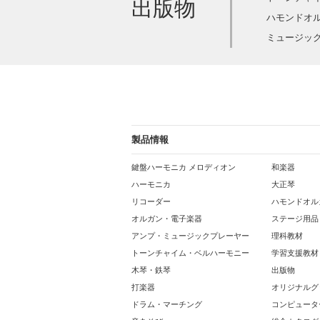
出版物
ハモンドオ
ミュージック
製品情報
鍵盤ハーモニカ メロディオン
和楽器
ハーモニカ
大正琴
リコーダー
ハモンドオル
オルガン・電子楽器
ステージ用品
アンプ・ミュージックプレーヤー
理科教材
トーンチャイム・ベルハーモニー
学習支援教材
木琴・鉄琴
出版物
打楽器
オリジナルグ
ドラム・マーチング
コンピュータ