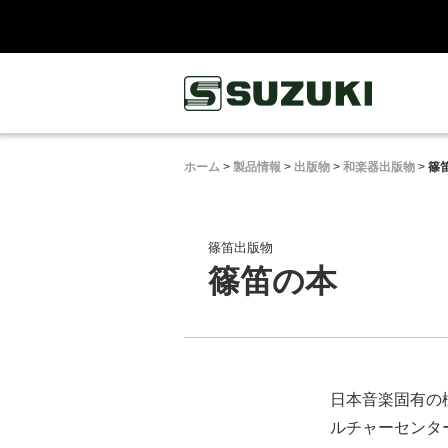
鈴木楽器製作所
ホーム
>
製品情報
>
出版物
>
和楽器出版物
>
篠
篠笛出版物
篠笛の本
日本音楽固有の
ルチャーセンタ