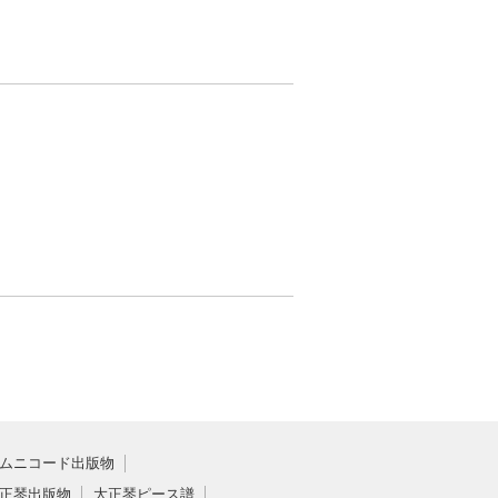
ムニコード出版物
正琴出版物
大正琴ピース譜