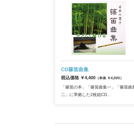
CD篠笛曲集
税込価格 ￥4,400
（本体 ￥4,000）
「篠笛の本」「篠笛曲集一」「篠笛曲
二」に準拠した2枚組CD...