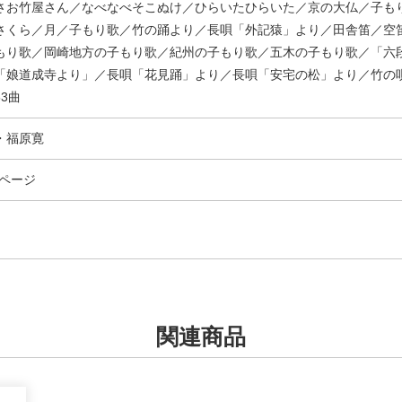
さお竹屋さん／なべなべそこぬけ／ひらいたひらいた／京の大仏／子も
さくら／月／子もり歌／竹の踊より／長唄「外記猿」より／田舎笛／空
もり歌／岡崎地方の子もり歌／紀州の子もり歌／五木の子もり歌／「六
「娘道成寺より」／長唄「花見踊」より／長唄「安宅の松」より／竹の唄
3曲
・福原寛
8ページ
関連商品