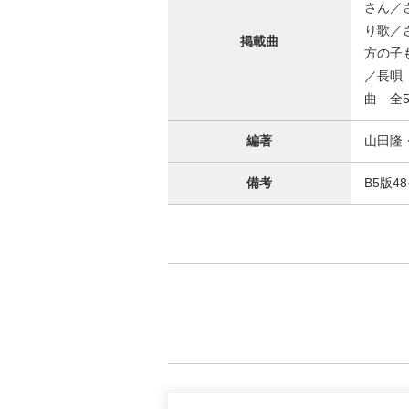
さん／
り歌／
掲載曲
方の子
／長唄
曲 全5
編著
山田隆
備考
B5版4