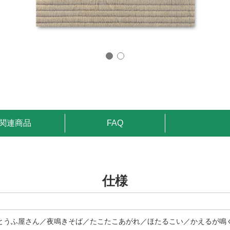
関連商品
FAQ
仕様
とうふ屋さん／夜鳴きそば／たこたこあがれ／ほたるこい／かえるが鳴