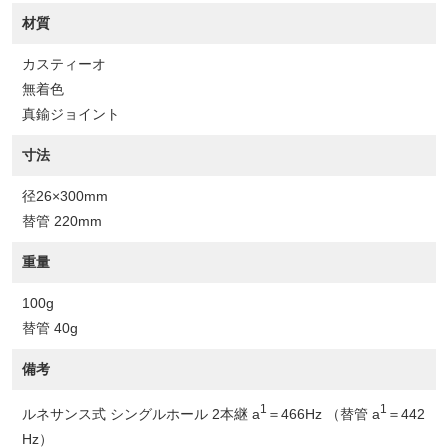
材質
カスティーオ
無着色
真鍮ジョイント
寸法
径26×300mm
替管 220mm
重量
100g
替管 40g
備考
1
1
ルネサンス式 シングルホール 2本継 a
＝466Hz （替管 a
＝442
Hz）