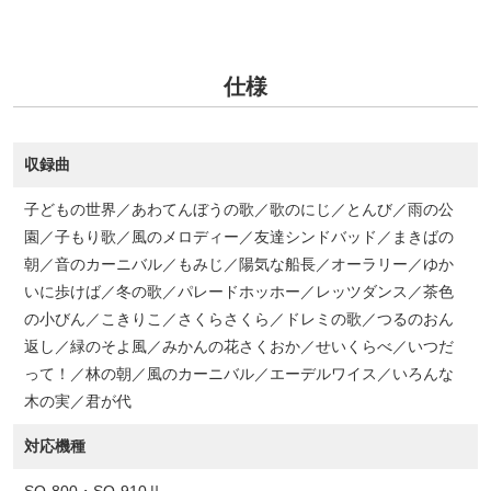
仕様
収録曲
子どもの世界／あわてんぼうの歌／歌のにじ／とんび／雨の公
園／子もり歌／風のメロディー／友達シンドバッド／まきばの
朝／音のカーニバル／もみじ／陽気な船長／オーラリー／ゆか
いに歩けば／冬の歌／パレードホッホー／レッツダンス／茶色
の小びん／こきりこ／さくらさくら／ドレミの歌／つるのおん
返し／緑のそよ風／みかんの花さくおか／せいくらべ／いつだ
って！／林の朝／風のカーニバル／エーデルワイス／いろんな
木の実／君が代
対応機種
SO-800・SO-910Ⅱ