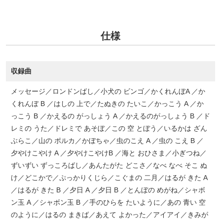
仕様
収録曲
メッセージ／ロンドンばし／小犬の ビンゴ／かくれんぼA ／か
くれんぼ B ／はしの 上で／たぬきの たいこ／かっこう A ／か
っこう B ／かえるの がっしょう A ／かえるのがっしょう B ／ド
レミの うた／ドレミで あそぼ／この 空 とぼう／いるかは ざん
ぶらこ／山の ポルカ／かぼちゃ／虫のこえ A ／虫の こえ B ／
夕やけこやけ A ／夕やけこやけB ／海と おひさま／小ぎつね／
ずいずい ずっころばし／あんたがた どこさ／なべ なべ そこ ぬ
け／どこかで／ぷっかりくじら／こぐまの 二月／はるが きた A
／はるが きた B ／夕日 A ／夕日 B ／とんぼの めがね／シャボ
ン玉 A ／シャボン玉 B ／手のひらを たいように／あの 青い 空
のように／はるの まきば／あえて よかった／アイアイ／きみが