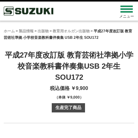
ホーム
>
製品情報
>
出版物
>
教育用オルガン出版物
>
平成27年度改訂版 教育
芸術社準拠 小学校音楽教科書伴奏集 USB 2年生 SOU172
平成27年度改訂版 教育芸術社準拠
小学
校音楽教科書伴奏集
USB 2年生
SOU172
税込価格 ￥9,900
（本体 ￥9,000）
生産完了商品