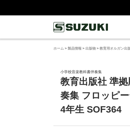
鈴木楽器製作所
ホーム
>
製品情報
>
出版物
>
教育用オルガン出
小学校音楽教科書伴奏集
教育出版社 準拠
奏集 フロッピー
4年生 SOF364