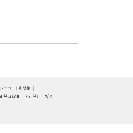
ムニコード出版物
正琴出版物
大正琴ピース譜