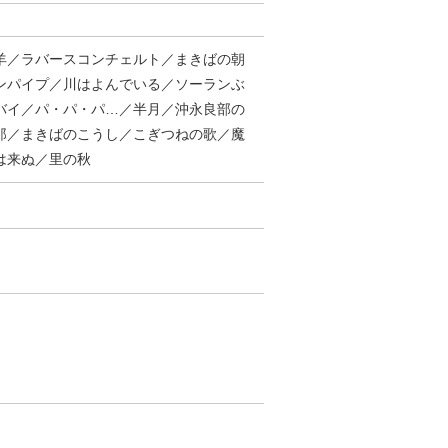
羊／ラバースコンチェルト／まきばの朝
ンパイプ／川はよんでいる／ソーランぶ
バイ／パ・パ・パ…／半月／沖永良部の
郎／まきばのこうし／こぎつねの歌／魔
は来ぬ／里の秋