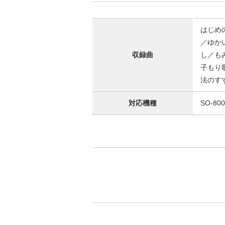
はじめ
／ゆか
収録曲
し／も
子もり
法のす
対応機種
SO-80