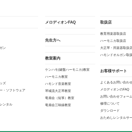
メロディオンFAQ
取扱店
教育用楽器取扱店
先生方へ
ハーモニカ取扱店
ガン
大正琴・邦楽器取扱
ハモンドオルガン取
教室案内
ケンハモ(鍵盤ハーモニカ)教室
お客様サポート
ハーモニカ教室
よくあるお問い合わせ
ッズ
ハモンド音楽教室
メロディオンのFAQ
ー・ソフトウェア
琴城流大正琴教室
お問い合わせフォー
竜扇会（短箏）教室
修理について
レンタル
竜扇会三味線教室
ダウンロード
おためしレンタルサ