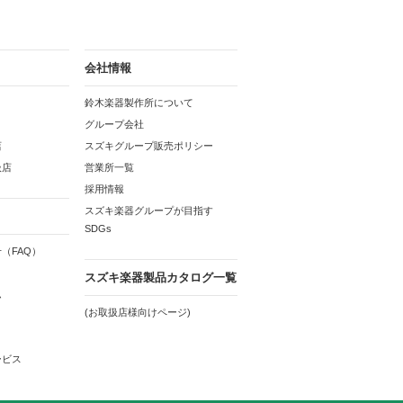
会社情報
鈴木楽器製作所について
グループ会社
店
スズキグループ販売ポリシー
扱店
営業所一覧
採用情報
スズキ楽器グループが目指す
SDGs
（FAQ）
スズキ楽器製品カタログ一覧
ム
(お取扱店様向けページ)
ービス