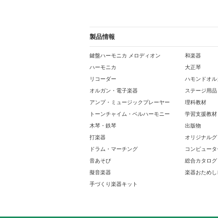
製品情報
鍵盤ハーモニカ メロディオン
和楽器
ハーモニカ
大正琴
リコーダー
ハモンドオル
オルガン・電子楽器
ステージ用品
アンプ・ミュージックプレーヤー
理科教材
トーンチャイム・ベルハーモニー
学習支援教材
木琴・鉄琴
出版物
打楽器
オリジナルグ
ドラム・マーチング
コンピュータ
音あそび
総合カタログ
擬音楽器
楽器おためし
手づくり楽器キット