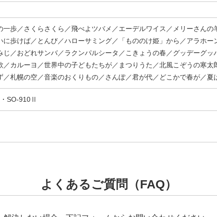
の一歩／さくらさくら／飛べよツバメ／エーデルワイス／メリーさんの
いに歩けば／とんび／ハローサミング／「もののけ姫」から／アラホー
みじ／おどれサンバ／ラクンパルシータ／こきょうの春／グッデーグッ
歌／カルーヨ／世界中の子どもたちが／まつりうた／北風こぞうの寒太
ず／札幌の空／音楽のおくりもの／さんぽ／君が代／どこかで春が／夏
0・SO-910Ⅱ
よくあるご質問（FAQ）