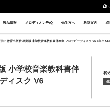
G
製品情報
メロディオンFAQ
先生方へ
教室案内
取
版物
>
教育出版社 準拠版 小学校音楽教科書伴奏集 フロッピーディスク V6 4年生 SOF
版 小学校音楽教科書伴
税込
ディスク V6
生