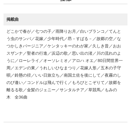
掲載曲
どこかで春が／七つの子／雨降りお月／白いブランコ／てんと
う虫のサンバ／花嫁／少年時代／昂－すばる－／故郷の空／な
つかしきバージニア／ケンタッキーのわが家／久しき昔／おお
スザンナ／聖者の行進／浜辺の歌／思い出の渚／川の流れのよ
うに／ローレライ／オーソレミオ／アロハ オエ／80日間世界一
周／エデンの東／うれしいひなまつり／花嫁人形／五木の子守
唄／鈴懸の径／いい日旅立ち／南国土佐を後にして／夜霧のし
のび逢い／コンドルは飛んで行く／もろびとこぞりて／故郷を
離るる歌／金髪のジェニー／サンタルチア／草競馬／もみの
木 全36曲