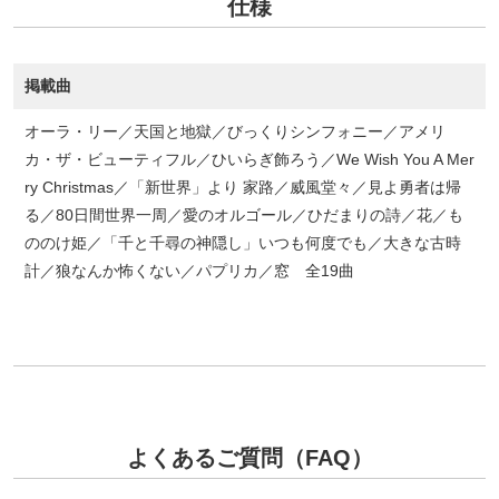
仕様
掲載曲
オーラ・リー／天国と地獄／びっくりシンフォニー／アメリ
カ・ザ・ビューティフル／ひいらぎ飾ろう／We Wish You A Mer
ry Christmas／「新世界」より 家路／威風堂々／見よ勇者は帰
る／80日間世界一周／愛のオルゴール／ひだまりの詩／花／も
ののけ姫／「千と千尋の神隠し」いつも何度でも／大きな古時
計／狼なんか怖くない／パプリカ／窓 全19曲
よくあるご質問（FAQ）