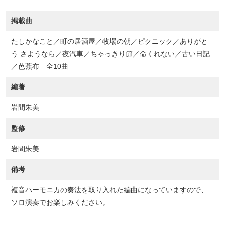
掲載曲
たしかなこと／町の居酒屋／牧場の朝／ピクニック／ありがと
う さようなら／夜汽車／ちゃっきり節／命くれない／古い日記
／芭蕉布 全10曲
編著
岩間朱美
監修
岩間朱美
備考
複音ハーモニカの奏法を取り入れた編曲になっていますので、
ソロ演奏でお楽しみください。