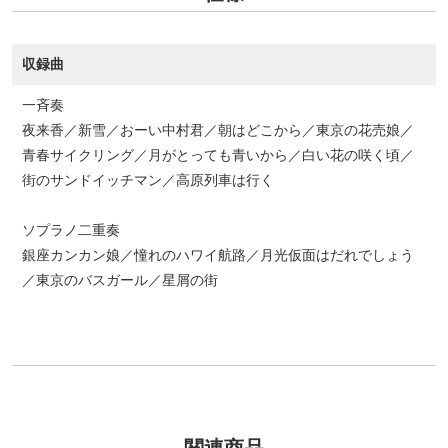
収録曲
一斉奏
夜来香／新雪／おーい中村君／朝はどこから／東京の花売娘／
青春サイクリング／月がとっても青いから／白い花の咲く頃／
街のサンドイッチマン／高原列車は行く
ソプラノ二重奏
銀座カンカン娘／憧れのハワイ航路／月光仮面はだれでしょう
／東京のバスガール／星屑の街
関連商品