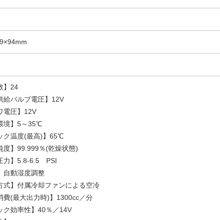
09×94mm
数】24
供給バルブ電圧】12V
ワ電圧】12V
環境】5～35℃
ック温度(最高)】65℃
度】99.999％(乾燥状態)
力】5.8-6.5 PSI
】自動湿度調整
方式】付属冷却ファンによる空冷
費(最大出力時)】1300cc／分
ック効率性】40％／14V