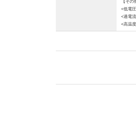
【その
<低電圧
<過電流
<高温