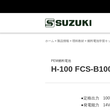
鈴木楽器製作所
ホーム
>
製品情報
>
理科教材
>
燃料電池学習キ
PEM燃料電池
H-100 FCS-B10
●定格出力 10
●発電能力 14V/