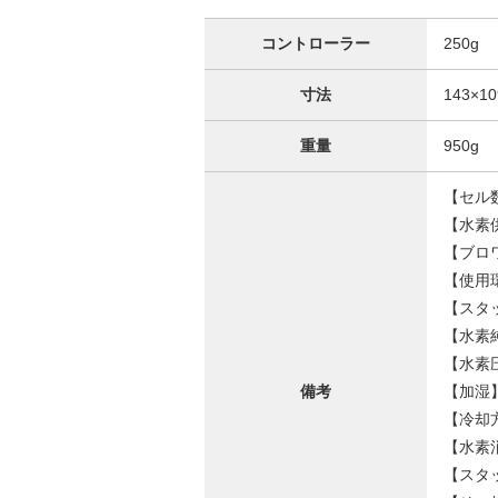
コントローラー
250g
寸法
143×1
重量
950g
【セル
【水素
【ブロ
【使用
【スタ
【水素純
【水素圧
備考
【加湿
【冷却
【水素消
【スタ