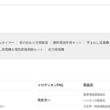
ルタイマー
音の伝わり方実験器
燃料電池学習キット
手まわし送風機
し発電機＆電気変換実験セット
水力発電機
メロディオンFAQ
取扱店
教育用楽器取扱店
先生方へ
ハーモニカ取扱店
ガン
大正琴・邦楽器取扱