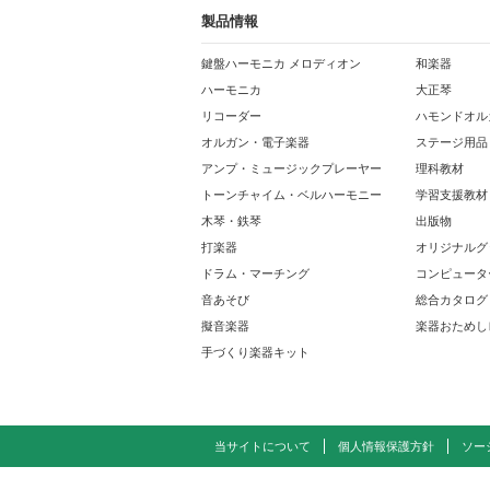
製品情報
鍵盤ハーモニカ メロディオン
和楽器
ハーモニカ
大正琴
リコーダー
ハモンドオル
オルガン・電子楽器
ステージ用品
アンプ・ミュージックプレーヤー
理科教材
トーンチャイム・ベルハーモニー
学習支援教材
木琴・鉄琴
出版物
打楽器
オリジナルグ
ドラム・マーチング
コンピュータ
音あそび
総合カタログ
擬音楽器
楽器おためし
手づくり楽器キット
当サイトについて
個人情報保護方針
ソー