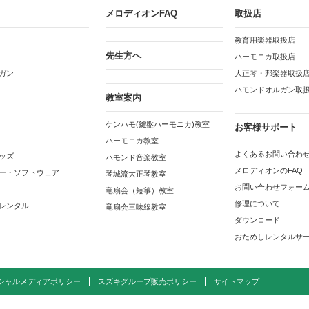
メロディオンFAQ
取扱店
教育用楽器取扱店
先生方へ
ハーモニカ取扱店
ガン
大正琴・邦楽器取扱
ハモンドオルガン取
教室案内
ケンハモ(鍵盤ハーモニカ)教室
お客様サポート
ハーモニカ教室
よくあるお問い合わせ
ッズ
ハモンド音楽教室
メロディオンのFAQ
ー・ソフトウェア
琴城流大正琴教室
お問い合わせフォー
竜扇会（短箏）教室
修理について
レンタル
竜扇会三味線教室
ダウンロード
おためしレンタルサ
シャルメディアポリシー
スズキグループ販売ポリシー
サイトマップ