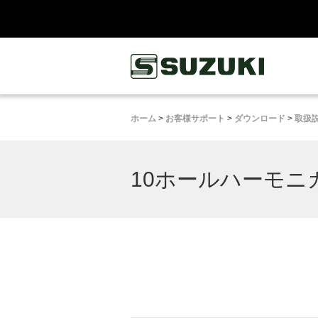
鈴木楽器製作所
ホーム
>
お客様サポート
>
ダウンロード
>
取扱
10ホールハーモニ