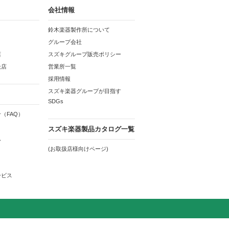
会社情報
鈴木楽器製作所について
グループ会社
店
スズキグループ販売ポリシー
扱店
営業所一覧
採用情報
スズキ楽器グループが目指す
SDGs
（FAQ）
スズキ楽器製品カタログ一覧
ム
(お取扱店様向けページ)
ービス