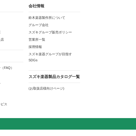
会社情報
鈴木楽器製作所について
グループ会社
店
スズキグループ販売ポリシー
扱店
営業所一覧
採用情報
スズキ楽器グループが目指す
SDGs
（FAQ）
スズキ楽器製品カタログ一覧
ム
(お取扱店様向けページ)
ービス