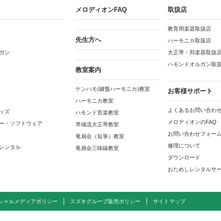
メロディオンFAQ
取扱店
教育用楽器取扱店
先生方へ
ハーモニカ取扱店
ガン
大正琴・邦楽器取扱
ハモンドオルガン取
教室案内
ケンハモ(鍵盤ハーモニカ)教室
お客様サポート
ハーモニカ教室
よくあるお問い合わせ
ッズ
ハモンド音楽教室
メロディオンのFAQ
ー・ソフトウェア
琴城流大正琴教室
お問い合わせフォー
竜扇会（短箏）教室
修理について
レンタル
竜扇会三味線教室
ダウンロード
おためしレンタルサ
シャルメディアポリシー
スズキグループ販売ポリシー
サイトマップ