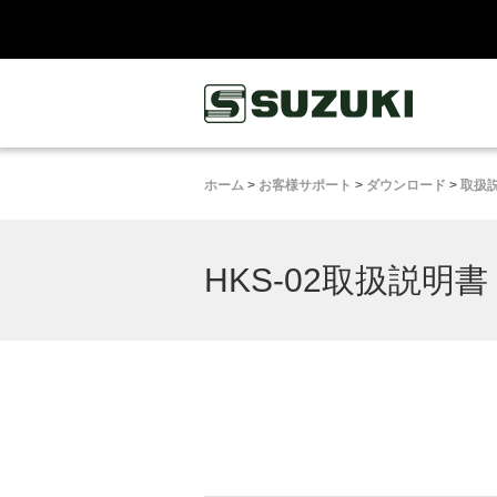
鈴木楽器製作所
ホーム
>
お客様サポート
>
ダウンロード
>
取扱
HKS-02取扱説明書