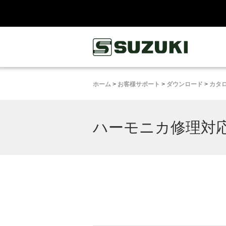
鈴木楽器製作所
ホーム
>
お客様サポート
>
ダウンロード
>
カタ
ハーモニカ修理対