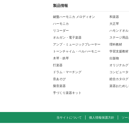
製品情報
鍵盤ハーモニカ メロディオン
和楽器
ハーモニカ
大正琴
リコーダー
ハモンドオル
オルガン・電子楽器
ステージ用品
アンプ・ミュージックプレーヤー
理科教材
トーンチャイム・ベルハーモニー
学習支援教材
木琴・鉄琴
出版物
打楽器
オリジナルグ
ドラム・マーチング
コンピュータ
音あそび
総合カタログ
擬音楽器
楽器おためし
手づくり楽器キット
当サイトについて
個人情報保護方針
ソー