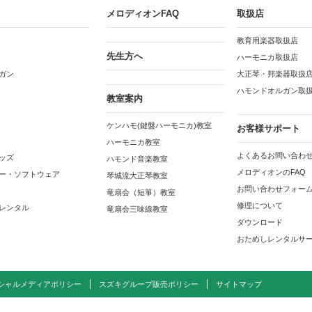
メロディオンFAQ
取扱店
教育用楽器取扱店
先生方へ
ハーモニカ取扱店
ガン
大正琴・邦楽器取扱
ハモンドオルガン取
教室案内
ケンハモ(鍵盤ハーモニカ)教室
お客様サポート
ハーモニカ教室
よくあるお問い合わせ
ッズ
ハモンド音楽教室
メロディオンのFAQ
ー・ソフトウェア
琴城流大正琴教室
お問い合わせフォー
竜扇会（短箏）教室
修理について
レンタル
竜扇会三味線教室
ダウンロード
おためしレンタルサ
シャルメディアポリシー
スズキグループ販売ポリシー
サイトマップ