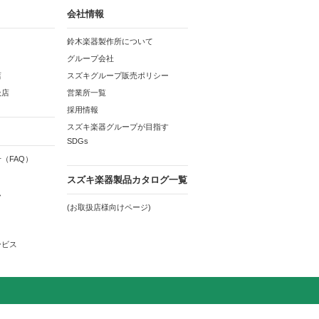
会社情報
鈴木楽器製作所について
グループ会社
店
スズキグループ販売ポリシー
扱店
営業所一覧
採用情報
スズキ楽器グループが目指す
SDGs
（FAQ）
スズキ楽器製品カタログ一覧
ム
(お取扱店様向けページ)
ービス