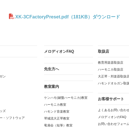
XK-3CFactoryPreset.pdf（181KB）ダウンロード
メロディオンFAQ
取扱店
教育用楽器取扱店
先生方へ
ハーモニカ取扱店
ガン
大正琴・邦楽器取扱
ハモンドオルガン取
教室案内
ケンハモ(鍵盤ハーモニカ)教室
お客様サポート
ハーモニカ教室
よくあるお問い合わせ
ッズ
ハモンド音楽教室
メロディオンのFAQ
ー・ソフトウェア
琴城流大正琴教室
お問い合わせフォー
竜扇会（短箏）教室