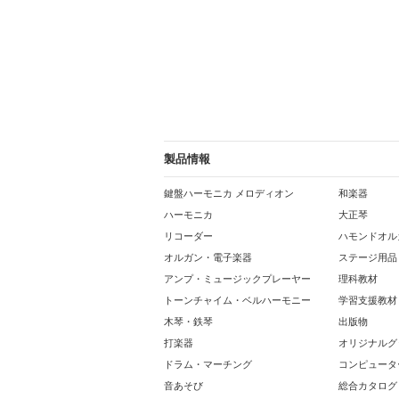
製品情報
鍵盤ハーモニカ メロディオン
和楽器
ハーモニカ
大正琴
リコーダー
ハモンドオル
オルガン・電子楽器
ステージ用品
アンプ・ミュージックプレーヤー
理科教材
トーンチャイム・ベルハーモニー
学習支援教材
木琴・鉄琴
出版物
打楽器
オリジナルグ
ドラム・マーチング
コンピュータ
音あそび
総合カタログ