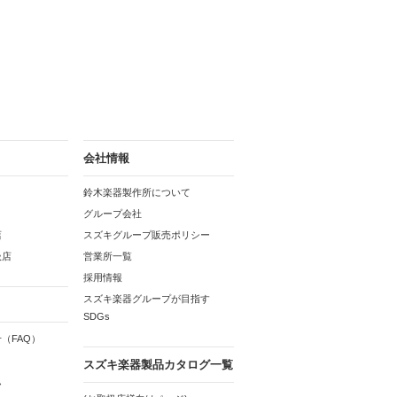
会社情報
鈴木楽器製作所について
グループ会社
店
スズキグループ販売ポリシー
扱店
営業所一覧
採用情報
スズキ楽器グループが目指す
SDGs
（FAQ）
スズキ楽器製品カタログ一覧
ム