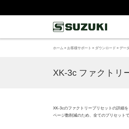
鈴木楽器製作所
ホーム
>
お客様サポート
>
ダウンロード
>
デー
XK-3c ファク
XK-3cのファクトリープリセットの詳
ページ数削減のため、全てのプリセット