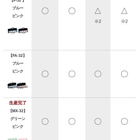
【F-32 】
ブルー
〇
〇
△
△
ピンク
※2
※2
【FA-32】
ブルー
ピンク
〇
〇
〇
〇
生産完了
【MX-32】
グリーン
〇
〇
〇
〇
ピンク