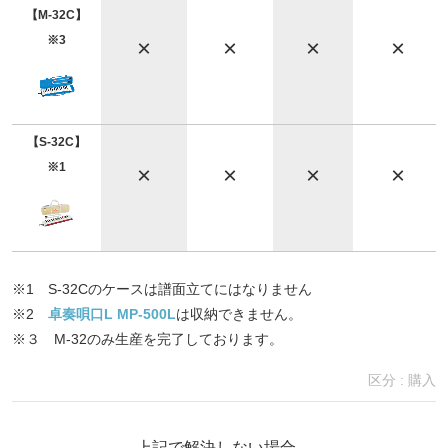
【M-32C】
※3
×
×
×
×
【S-32C】
※1
×
×
×
×
※1 S-32Cのケースは譜面立てにはなりません
※2
卓奏唄口L MP-500L
は収納できません。
※３ M-32のみ生産を完了しております。
区分 :
購入
上記で解決しない場合、