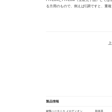
る方用のもので、例えばC調ですと、重複
上
製品情報
鍵盤ハーモニカ メロディオン
和楽器