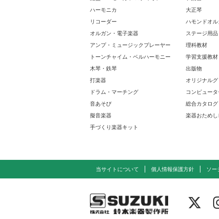
ハーモニカ
大正琴
リコーダー
ハモンドオル
オルガン・電子楽器
ステージ用品
アンプ・ミュージックプレーヤー
理科教材
トーンチャイム・ベルハーモニー
学習支援教材
木琴・鉄琴
出版物
打楽器
オリジナルグ
ドラム・マーチング
コンピュータ
音あそび
総合カタログ
擬音楽器
楽器おためし
手づくり楽器キット
当サイトについて
個人情報保護方針
ソー
株式会社 鈴木楽器製作所