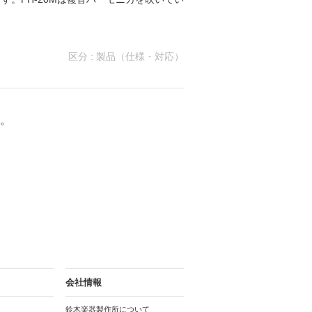
区分 :
製品（仕様・対応）
。
会社情報
鈴木楽器製作所について