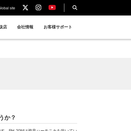
lobal site
扱店
会社情報
お客様サポート
ょうか？
です。PH-20Mは複音ハーモニカを吹いてい