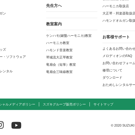
先生方へ
ハーモニカ取扱店
ガン
大正琴・邦楽器取扱
ハモンドオルガン取
教室案内
ケンハモ(鍵盤ハーモニカ)教室
お客様サポート
ハーモニカ教室
よくあるお問い合わせ
ッズ
ハモンド音楽教室
メロディオンのFAQ
ー・ソフトウェア
琴城流大正琴教室
お問い合わせフォー
竜扇会（短箏）教室
修理について
レンタル
竜扇会三味線教室
ダウンロード
おためしレンタルサ
シャルメディアポリシー
スズキグループ販売ポリシー
サイトマップ
© 2020 SUZUKI 