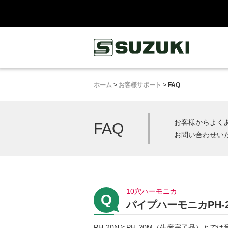
鈴木楽器製作所
ホーム
>
お客様サポート
>
FAQ
お客様からよく
FAQ
お問い合わせい
10穴ハーモニカ
パイプハーモニカPH-
PH-20NとPH-20M（生産完了品）と