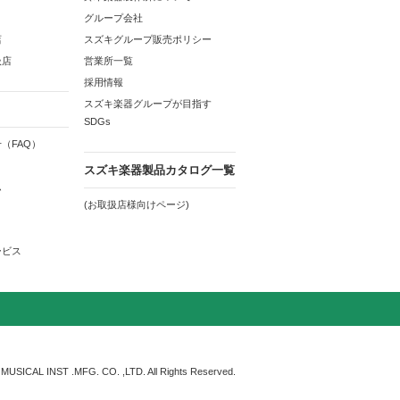
グループ会社
店
スズキグループ販売ポリシー
扱店
営業所一覧
採用情報
スズキ楽器グループが目指す
SDGs
（FAQ）
スズキ楽器製品カタログ一覧
ム
(お取扱店様向けページ)
ービス
MUSICAL INST .MFG. CO. ,LTD. All Rights Reserved.