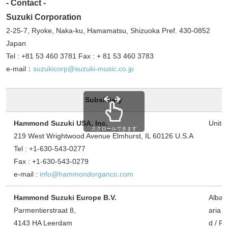
- Contact -
Suzuki Corporation
2-25-7, Ryoke, Naka-ku, Hamamatsu, Shizuoka Pref. 430-0852
Japan
Tel : +81 53 460 3781 Fax : + 81 53 460 3783
e-mail：
suzukicorp@suzuki-music.co.jp
Subsidiary
Hammond Suzuki USA, Inc.
Unite
スクロールできます
219 West Wrightwood Avenue Elmhurst, IL 60126 U.S.A
Tel : +1-630-543-0277
Fax : +1-630-543-0279
e-mail :
info@hammondorganco.com
Hammond Suzuki Europe B.V.
Albani
Parmentierstraat 8,
aria /
4143 HA Leerdam
d / Fr