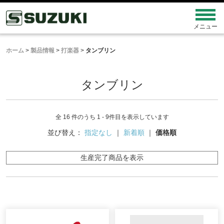
ホーム
>
製品情報
>
打楽器
>
タンブリン
タンブリン
全 16 件のうち 1 - 9件目を表示しています
並び替え：
指定なし
｜
新着順
｜
価格順
生産完了商品を表示