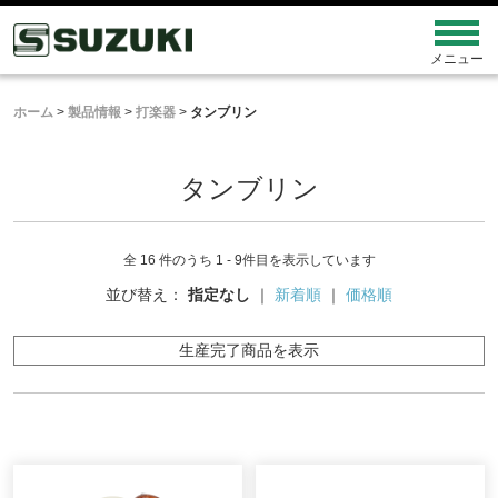
ホーム
>
製品情報
>
打楽器
>
タンブリン
タンブリン
全 16 件のうち 1 - 9件目を表示しています
並び替え：
指定なし
｜
新着順
｜
価格順
生産完了商品を表示