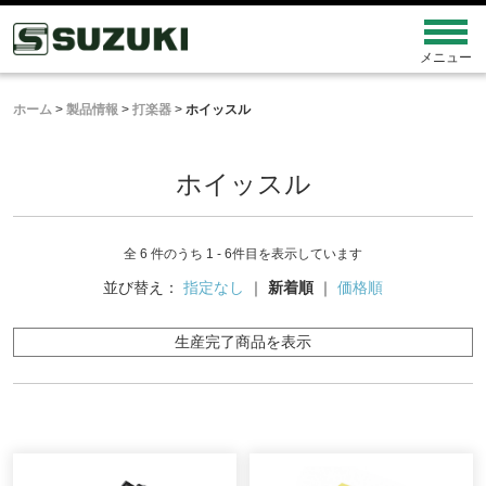
ホーム
>
製品情報
>
打楽器
>
ホイッスル
ホイッスル
全 6 件のうち 1 - 6件目を表示しています
並び替え：
指定なし
｜
新着順
｜
価格順
生産完了商品を表示