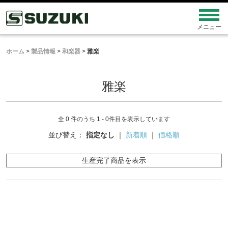
ホーム
>
製品情報
>
和楽器
>
雅楽
雅楽
全 0 件のうち 1 - 0件目を表示しています
並び替え：
指定なし
｜
新着順
｜
価格順
生産完了商品を表示