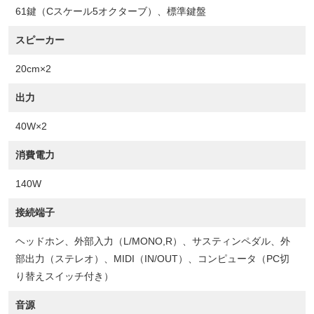
61鍵（Cスケール5オクターブ）、標準鍵盤
スピーカー
20cm×2
出力
40W×2
消費電力
140W
接続端子
ヘッドホン、外部入力（L/MONO,R）、サスティンペダル、外
部出力（ステレオ）、MIDI（IN/OUT）、コンピュータ（PC切
り替えスイッチ付き）
音源