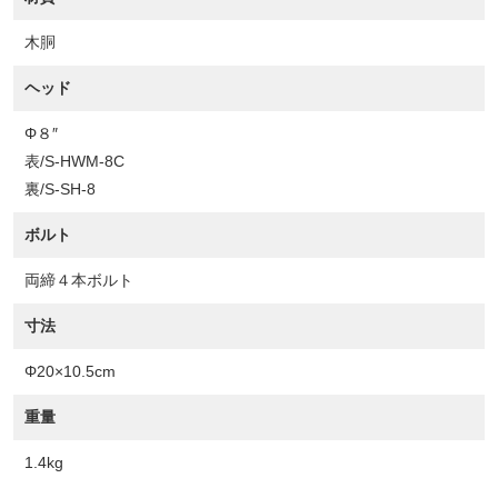
木胴
ヘッド
Φ８″
表/S-HWM-8C
裏/S-SH-8
ボルト
両締４本ボルト
寸法
Φ20×10.5cm
重量
1.4kg