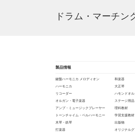
ドラム・マーチン
製品情報
鍵盤ハーモニカ メロディオン
和楽器
ハーモニカ
大正琴
リコーダー
ハモンドオル
オルガン・電子楽器
ステージ用品
アンプ・ミュージックプレーヤー
理科教材
トーンチャイム・ベルハーモニー
学習支援教材
木琴・鉄琴
出版物
打楽器
オリジナルグ