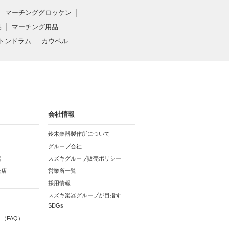
マーチンググロッケン
品
マーチング用品
トンドラム
カウベル
会社情報
鈴木楽器製作所について
グループ会社
店
スズキグループ販売ポリシー
扱店
営業所一覧
採用情報
スズキ楽器グループが目指す
SDGs
（FAQ）