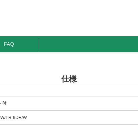
FAQ
仕様
ト付
/W/TR-8DR/W