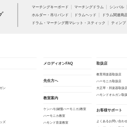
マーチングキーボード
マーチングドラム
シンバル
グ
ホルダー・吊りバンド
ドラムヘッド
ドラム関連商
ドラム・マーチング用マレット・スティック
ティンプ
メロディオンFAQ
取扱店
教育用楽器取扱店
先生方へ
ハーモニカ取扱店
ガン
大正琴・邦楽器取扱
ハモンドオルガン取
教室案内
ケンハモ(鍵盤ハーモニカ)教室
お客様サポート
ハーモニカ教室
よくあるお問い合わせ
ッズ
ハモンド音楽教室