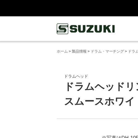
鈴木楽器製作所
ホーム
>
製品情報
>
ドラム・マーチング
>
ドラ
ドラムヘッド
ドラムヘッドリ
スムースホワイト 
※写真はDH-10