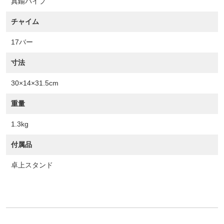
真鍮パイプ
チャイム
17バー
寸法
30×14×31.5cm
重量
1.3kg
付属品
卓上スタンド