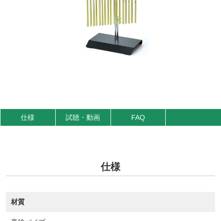
仕様
試聴・動画
FAQ
仕様
材質