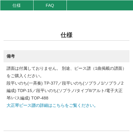
仕様
FAQ
仕様
備考
譜面は付属しておりません。 別途、ピース譜（1曲掲載の譜面）
をご購入ください。
段平いのち(一斉奏) TP-377／段平いのち(ソプラノ1/ソプラノ2
編成) TDP-15／段平いのち(ソプラノ/タイプII/アルト/電子大正
琴/バス編成) TOP-488
大正琴ピース譜の詳細はこちらをご覧ください。