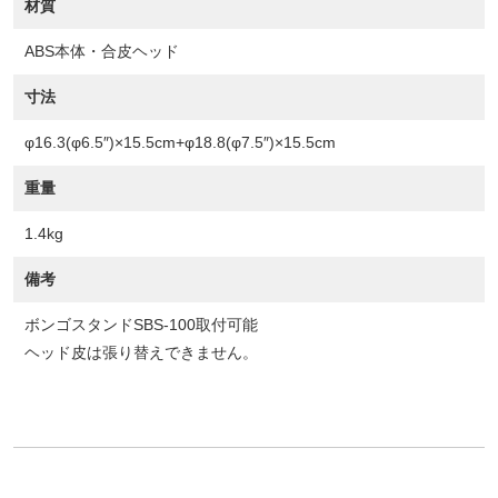
材質
ABS本体・合皮ヘッド
寸法
φ16.3(φ6.5″)×15.5cm+φ18.8(φ7.5″)×15.5cm
重量
1.4kg
備考
ボンゴスタンドSBS-100取付可能
ヘッド皮は張り替えできません。