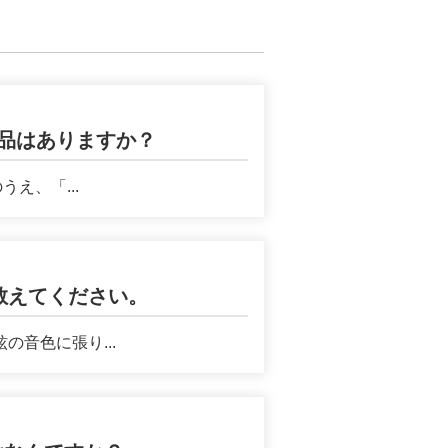
品はありますか？
え、「...
教えてください。
音色に張り...