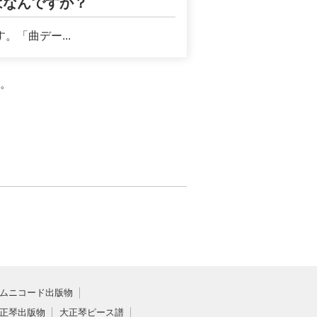
はなんですか？
「曲デー...
。
ムニコード出版物
正琴出版物
大正琴ピース譜