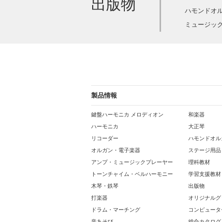
出版物
ハモンドオ
ミュージック
製品情報
鍵盤ハーモニカ メロディオン
和楽器
ハーモニカ
大正琴
リコーダー
ハモンドオル
オルガン・電子楽器
ステージ用品
アンプ・ミュージックプレーヤー
理科教材
トーンチャイム・ベルハーモニー
学習支援教材
木琴・鉄琴
出版物
打楽器
オリジナルグ
ドラム・マーチング
コンピュータ
音あそび
総合カタログ