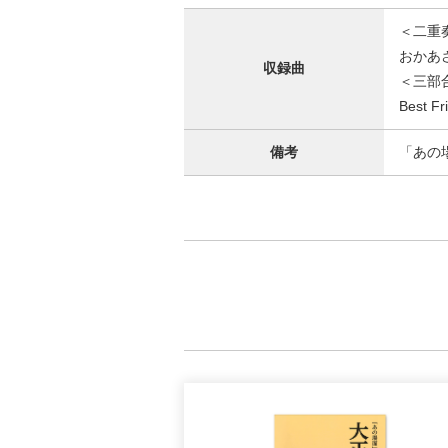
＜二重
おかあ
収録曲
＜三部
Best
備考
「あの