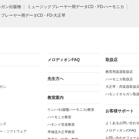
ルガン出版物
ミュージックプレーヤー用データCD・FD-ハーモニカ
プレーヤー用データCD・FD-大正琴
メロディオンFAQ
取扱店
教育用楽器取扱店
先生方へ
ハーモニカ取扱店
ガン
大正琴・邦楽器取扱
ハモンドオルガン取
教室案内
ケンハモ(鍵盤ハーモニカ)教室
お客様サポート
ハーモニカ教室
よくあるお問い合わせ
ッズ
ハモンド音楽教室
メロディオンのFAQ
ー・ソフトウェア
琴城流大正琴教室
お問い合わせフォー