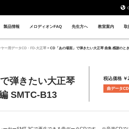
G
製品情報
メロディオンFAQ
先生方へ
教室案内
取
ヤー用データCD・FD-大正琴
>
CD「あの場面」で弾きたい大正琴 曲集 感謝のとき編 
」で弾きたい大正琴
税込価格 ￥2
曲データCD
 SMTC-B13
ーヤーSMT-3Cで再生できる曲データCDです。 ※音楽CD