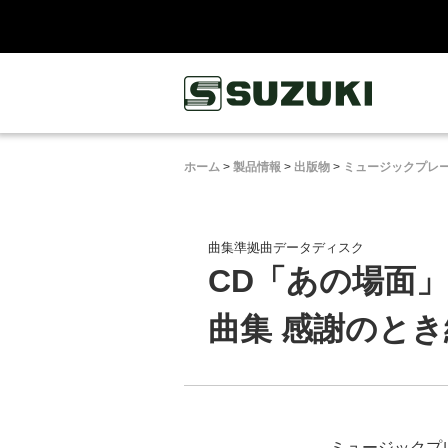
鈴木楽器製作所
ホーム
>
製品情報
>
出版物
>
ミュージックプレー
曲集準拠曲データディスク
CD「あの場面
曲集 感謝のとき編
ミュージックプレ