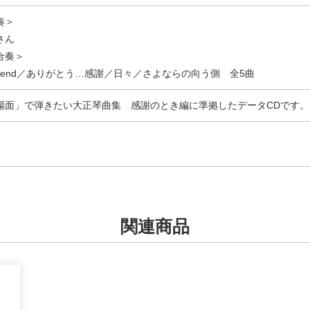
奏＞
さん
合奏＞
 Friend／ありがとう…感謝／日々／さよならの向う側 全5曲
場面」で弾きたい大正琴曲集 感謝のとき編に準拠したデータCDです。
関連商品