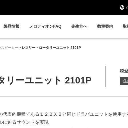
G
製品情報
メロディオンFAQ
先生方へ
教室案内
取
ースピーカー
>
レスリー・ロータリーユニット 2101P
税込
リーユニット 2101P
生
の代表的機種である１２２ＸＢと同じドラバユニットを使用す
ルに迫るサウンドを実現