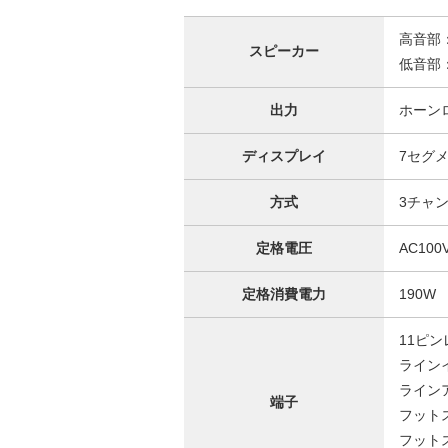
高音部
スピーカー
低音部：
出力
ホーン
ディスプレイ
7セグ
方式
3チャ
定格電圧
AC100V
定格消費電力
190W
11ピ
ライン
ライン
端子
フット
フット