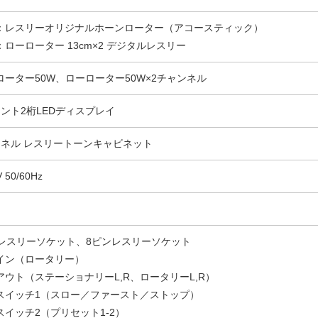
：レスリーオリジナルホーンローター（アコースティック）
ローローター 13cm×2 デジタルレスリー
ローター50W、ローローター50W×2チャンネル
メント2桁LEDディスプレイ
ンネル レスリートーンキャビネット
 50/60Hz
ンレスリーソケット、8ピンレスリーソケット
イン（ロータリー）
アウト（ステーショナリーL,R、ロータリーL,R）
スイッチ1（スロー／ファースト／ストップ）
スイッチ2（プリセット1-2）