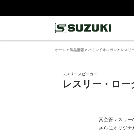
鈴木楽器製作所
ホーム
>
製品情報
>
ハモンドオルガン
>
レスリ
レスリースピーカー
レスリー・ロータ
真空管レスリー
さらにオリジナ