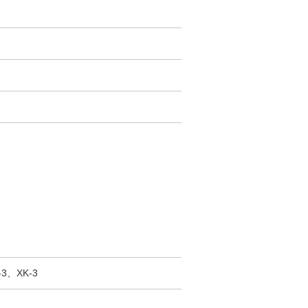
-3、XK-3