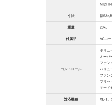
MIDI
寸法
幅53×
重量
23kg
付属品
ACコー
ボリュ
オーバ
ファン
コントロール
バリュ
ファン
プリセ
モードセ
対応機種
XE-1、