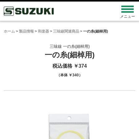
ホーム
>
製品情報
>
和楽器
>
三味線関連商品
>
一の糸(細棹用)
三味線 一の糸(細棹用)
一の糸(細棹用)
税込価格 ￥374
（本体 ￥340）