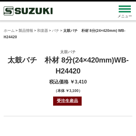
ホーム
>
製品情報
>
和楽器
>
バチ
>
太鼓バチ 朴材 8分(24×420mm) WB-
H24420
太鼓バチ
太鼓バチ 朴材 8分(24×420mm)
WB-
H24420
税込価格 ￥3,410
（本体 ￥3,100）
受注生産品