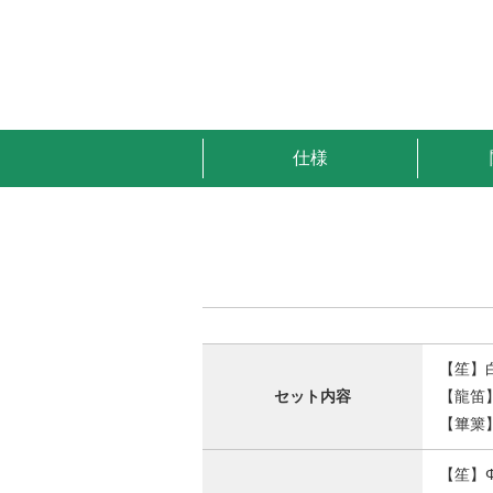
仕様
【笙】
セット内容
【龍笛
【篳篥
【笙】Φ