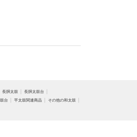
長胴太鼓
長胴太鼓台
鼓台
平太鼓関連商品
その他の和太鼓