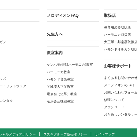
メロディオンFAQ
取扱店
教育用楽器取扱店
先生方へ
ハーモニカ取扱店
ガン
大正琴・邦楽器取扱
ハモンドオルガン取
教室案内
ケンハモ(鍵盤ハーモニカ)教室
お客様サポート
ハーモニカ教室
よくあるお問い合わせ
ッズ
ハモンド音楽教室
メロディオンのFAQ
ー・ソフトウェア
琴城流大正琴教室
お問い合わせフォー
竜扇会（短箏）教室
修理について
レンタル
竜扇会三味線教室
ダウンロード
おためしレンタルサ
シャルメディアポリシー
スズキグループ販売ポリシー
サイトマップ