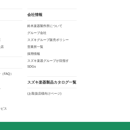
会社情報
鈴木楽器製作所について
グループ会社
店
スズキグループ販売ポリシー
扱店
営業所一覧
採用情報
スズキ楽器グループが目指す
SDGs
（FAQ）
スズキ楽器製品カタログ一覧
ム
(お取扱店様向けページ)
ービス