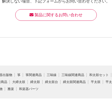
解決しない場合、
下記フォームからお問い合わせください。
 製品に関するお問い合わせ
器出版物
箏
箏関連商品
三味線
三味線関連商品
和太鼓セット
連商品
大締太鼓
締太鼓
締太鼓台
締太鼓関連商品
平太鼓
平太
物
雅楽
和楽器パーツ