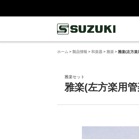
鈴木楽器製作所
ホーム
>
製品情報
>
和楽器
>
雅楽
>
雅楽(左方楽
雅楽セット
雅楽(左方楽用管