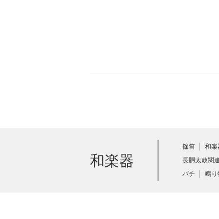
篠笛
和楽
和楽器
長胴太鼓関
バチ
鳴り