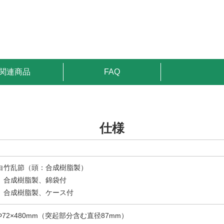
関連商品
FAQ
仕様
白竹乱節（頭：合成樹脂製）
】合成樹脂製、錦袋付
】合成樹脂製、ケース付
72×480mm（突起部分含む直径87mm）