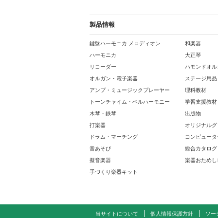
製品情報
鍵盤ハーモニカ メロディオン
和楽器
ハーモニカ
大正琴
リコーダー
ハモンドオル
オルガン・電子楽器
ステージ用品
アンプ・ミュージックプレーヤー
理科教材
トーンチャイム・ベルハーモニー
学習支援教材
木琴・鉄琴
出版物
打楽器
オリジナルグ
ドラム・マーチング
コンピュータ
音あそび
総合カタログ
擬音楽器
楽器おためし
手づくり楽器キット
当サイトについて
個人情報保護方針
ソー