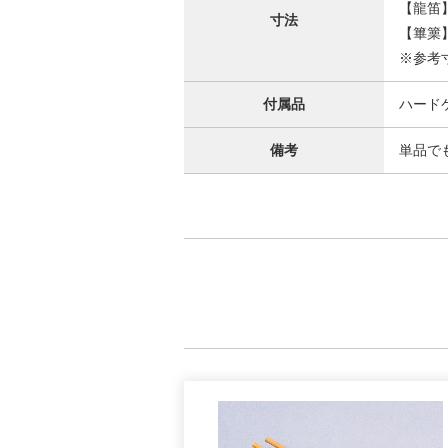
【龍笛】
寸法
【篳篥】
※参考
付属品
ハード
備考
単品で