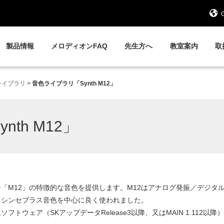
G
製品情報
メロディオンFAQ
先生方へ
教室案内
取
ライブラリ
>
音色ライブラリ「Synth M12」
th M12」
「M12」の特徴的な音色を提供します。M12はアナログ発振／デジタ
、シンセブラス音色を中心に良く使われました。
ソフトウェア（SKアップデータRelease3以降、又はMAIN 1.112以