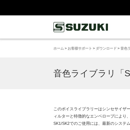
鈴木楽器製作所
ホーム
>
お客様サポート
>
ダウンロード
>
音色
音色ライブラリ「Syn
このボイスライブラリーはシンセサイザー
ィルターと特徴的なエンベロープにより
SK1/SK2でのご使用には、最新のシステム