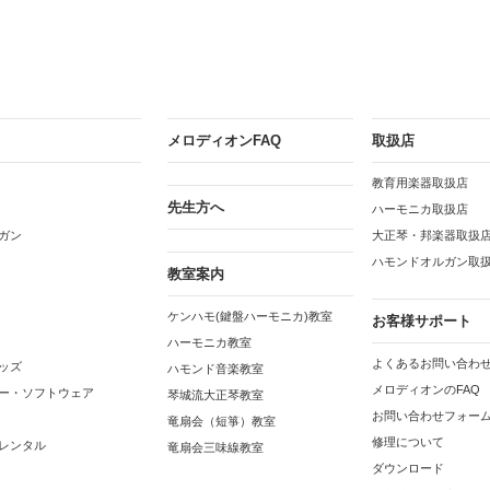
メロディオンFAQ
取扱店
教育用楽器取扱店
先生方へ
ハーモニカ取扱店
ガン
大正琴・邦楽器取扱
ハモンドオルガン取
教室案内
ケンハモ(鍵盤ハーモニカ)教室
お客様サポート
ハーモニカ教室
よくあるお問い合わせ
ッズ
ハモンド音楽教室
メロディオンのFAQ
ー・ソフトウェア
琴城流大正琴教室
お問い合わせフォー
竜扇会（短箏）教室
修理について
レンタル
竜扇会三味線教室
ダウンロード