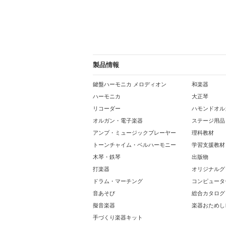
製品情報
鍵盤ハーモニカ メロディオン
和楽器
ハーモニカ
大正琴
リコーダー
ハモンドオル
オルガン・電子楽器
ステージ用品
アンプ・ミュージックプレーヤー
理科教材
トーンチャイム・ベルハーモニー
学習支援教材
木琴・鉄琴
出版物
打楽器
オリジナルグ
ドラム・マーチング
コンピュータ
音あそび
総合カタログ
擬音楽器
楽器おためし
手づくり楽器キット