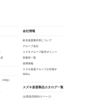
会社情報
鈴木楽器製作所について
グループ会社
店
スズキグループ販売ポリシー
扱店
営業所一覧
採用情報
スズキ楽器グループが目指す
SDGs
（FAQ）
スズキ楽器製品カタログ一覧
ム
(お取扱店様向けページ)