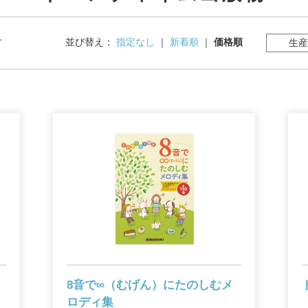
す
並び替え：
指定なし
｜
新着順
｜
価格順
生産
8音で∞（むげん）にたのしむ
メ
ロディ集