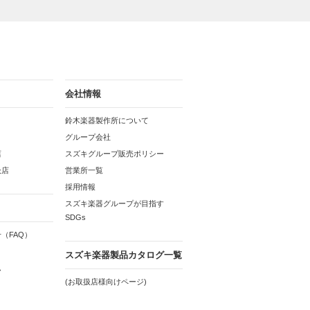
会社情報
鈴木楽器製作所について
グループ会社
店
スズキグループ販売ポリシー
扱店
営業所一覧
採用情報
スズキ楽器グループが目指す
SDGs
（FAQ）
スズキ楽器製品カタログ一覧
ム
(お取扱店様向けページ)