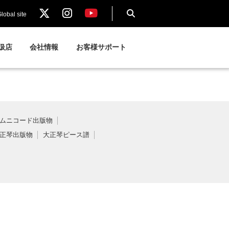
lobal site
扱店
会社情報
お客様サポート
ムニコード出版物
正琴出版物
大正琴ピース譜