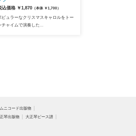
税込価格 ￥1,870
（本体 ￥1,700）
ポピュラーなクリスマスキャロルをトー
ンチャイムで演奏した...
ムニコード出版物
正琴出版物
大正琴ピース譜