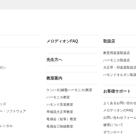
メロディオンFAQ
取扱店
教育用楽器取扱店
先生方へ
ハーモニカ取扱店
ガン
大正琴・邦楽器取扱
ハモンドオルガン取
教室案内
ケンハモ(鍵盤ハーモニカ)教室
お客様サポート
ハーモニカ教室
よくあるお問い合わせ
ッズ
ハモンド音楽教室
メロディオンのFAQ
ー・ソフトウェア
琴城流大正琴教室
お問い合わせフォー
竜扇会（短箏）教室
修理について
レンタル
竜扇会三味線教室
ダウンロード