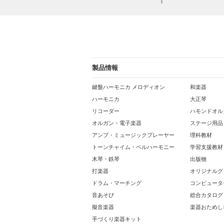
製品情報
鍵盤ハーモニカ メロディオン
和楽器
ハーモニカ
大正琴
リコーダー
ハモンドオル
オルガン・電子楽器
ステージ用品
アンプ・ミュージックプレーヤー
理科教材
トーンチャイム・ベルハーモニー
学習支援教材
木琴・鉄琴
出版物
打楽器
オリジナルグ
ドラム・マーチング
コンピュータ
音あそび
総合カタログ
擬音楽器
楽器おためし
手づくり楽器キット