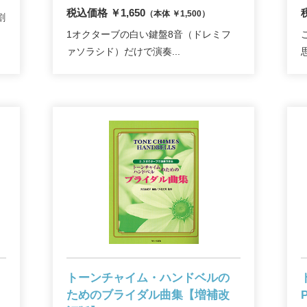
税込価格 ￥1,650
（本体 ￥1,500）
割
1オクターブの白い鍵盤8音（ドレミフ
ァソラシド）だけで演奏...
トーンチャイム・ハンドベルの
】
ための
ブライダル曲集【増補改