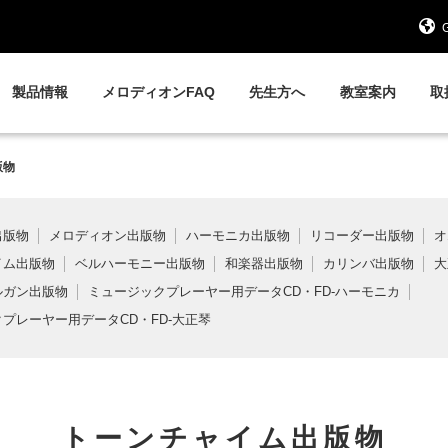
G
製品情報
メロディオンFAQ
先生方へ
教室案内
取
版物
出版物
メロディオン出版物
ハーモニカ出版物
リコーダー出版物
オ
イム出版物
ベルハーモニー出版物
和楽器出版物
カリンバ出版物
大
ルガン出版物
ミュージックプレーヤー用データCD・FD-ハーモニカ
プレーヤー用データCD・FD-大正琴
トーンチャイム出版物