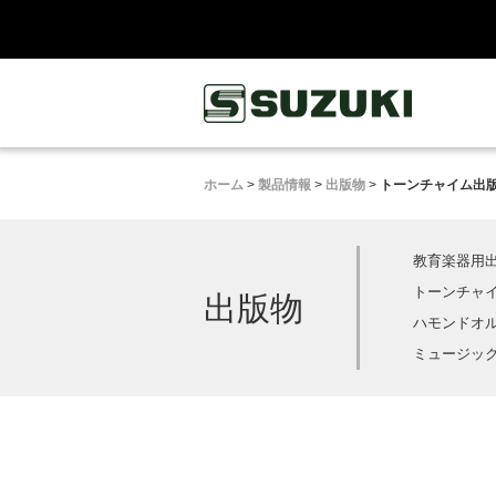
鈴木楽器製作所
ホーム
>
製品情報
>
出版物
>
トーンチャイム出
教育楽器用
トーンチャ
出版物
ハモンドオ
ミュージック