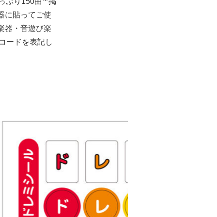
っぷり
150
曲
掲
器に貼ってご使
楽器・音遊び楽
コードを表記し