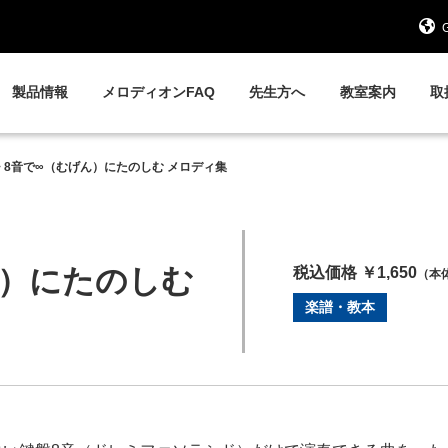
G
製品情報
メロディオンFAQ
先生方へ
教室案内
取
>
8音で∞（むげん）にたのしむ メロディ集
ん）にたのしむ
税込価格 ￥1,650
（本体
楽譜・教本