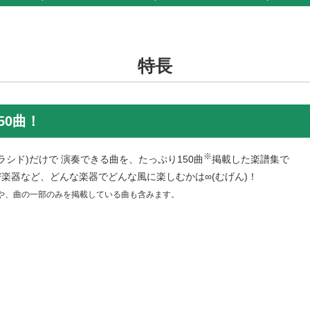
特長
50曲！
※
ラシド)だけで 演奏できる曲を、たっぷり150曲
掲載した楽譜集で
楽器など、どんな楽器でどんな風に楽しむかは∞(むげん)！
や、曲の一部のみを掲載している曲も含みます。