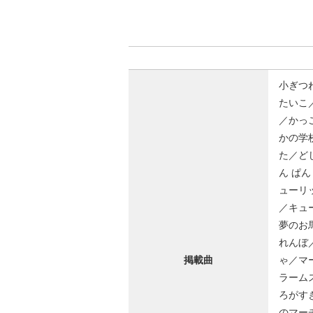
小ぎつ
たいこ
／かっ
かの学
た／ど
ん ぱ
ューリ
／キュ
夢のお
れんぼ
掲載曲
ゃ／マ
ラーム
ろがす
のマー