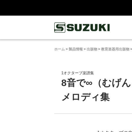
鈴木楽器製作所
ホーム
>
製品情報
>
出版物
>
教育楽器用出版物
1オクターブ楽譜集
8音で∞（むげ
メロディ集