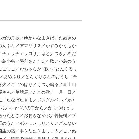
ルガの舟歌／ゆかいなまきば／たぬきの
ぶんぶん／アマリリス／かすみかくもか
／チェッチェッコリ／はと／つき／めだ
い鳥小鳥／勝利をたたえる歌／小鳥のう
こごっこ／おちゃらか ほい／とんくるり
う／あめふり／どんぐりさんのおうち／チ
き火／こいのぼり／くつが鳴る／富士山
屋さん／草競馬／たこの歌／一月一日／
ん／たなばたさま／ジングルベル／かく
かお／キャベツの中から／かもつれっし
あったとさ／おおきなかぶ／菩提樹／ブ
王のうた／ポケモンしりとり／どんない
埴生の宿／手をたたきましょう／こいぬ
ード／情熱の薔薇／夏祭り／愛唄／クリ