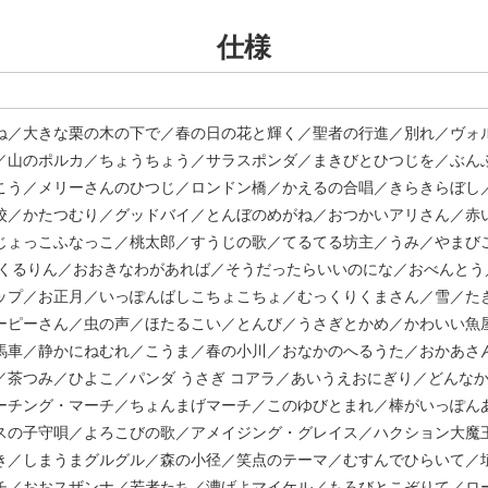
仕様
ね／大きな栗の木の下で／春の日の花と輝く／聖者の行進／別れ／ヴォ
／山のポルカ／ちょうちょう／サラスポンダ／まきびとひつじを／ぶん
こう／メリーさんのひつじ／ロンドン橋／かえるの合唱／きらきらぼし
校／かたつむり／グッドバイ／とんぼのめがね／おつかいアリさん／赤
じょっこふなっこ／桃太郎／すうじの歌／てるてる坊主／うみ／やまび
んくるりん／おおきなわがあれば／そうだったらいいのにな／おべんと
ップ／お正月／いっぽんばしこちょこちょ／むっくりくまさん／雪／た
ーピーさん／虫の声／ほたるこい／とんび／うさぎとかめ／かわいい魚
馬車／静かにねむれ／こうま／春の小川／おなかのへるうた／おかあさ
／茶つみ／ひよこ／パンダ うさぎ コアラ／あいうえおにぎり／どんな
ーチング・マーチ／ちょんまげマーチ／このゆびとまれ／棒がいっぽん
スの子守唄／よろこびの歌／アメイジング・グレイス／ハクション大魔
き／しまうまグルグル／森の小径／笑点のテーマ／むすんでひらいて／
チ／おおスザンナ／若者たち／漕げよマイケル／もろびとこぞりて／ロ