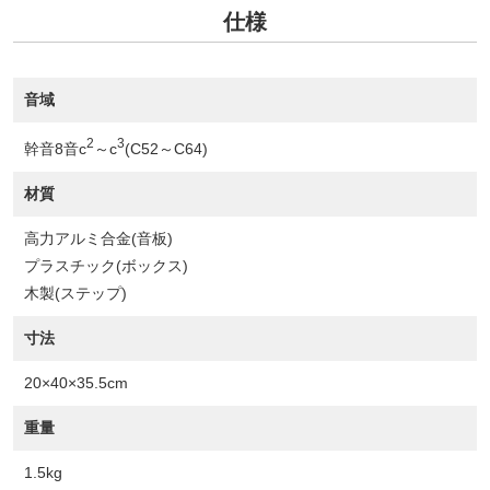
仕様
音域
2
3
幹音8音c
～c
(C52～C64)
材質
高力アルミ合金(音板)
プラスチック(ボックス)
木製(ステップ)
寸法
20×40×35.5cm
重量
1.5kg