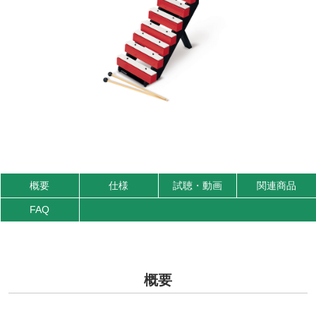
概要
仕様
試聴・動画
関連商品
FAQ
概要