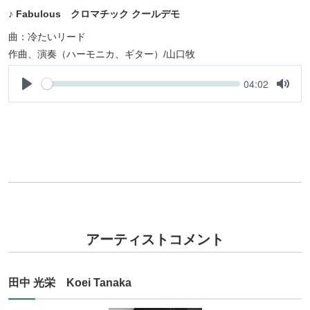
♪ Fabulous クロマチック クールデモ
曲：冷たいリード
作曲、演奏（ハーモニカ、ギター）/山口牧
Seek
Current
04:02
time
Play
Toggle
Mute
アーティストコメント
田中 光栄 Koei Tanaka