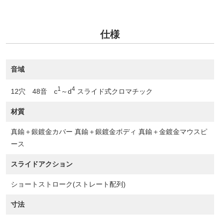
仕様
音域
1
4
12穴 48音 c
～d
スライド式クロマチック
材質
真鍮＋銀鍍金カバー 真鍮＋銀鍍金ボディ 真鍮＋金鍍金マウスピ
ース
スライドアクション
ショートストローク(ストレート配列)
寸法