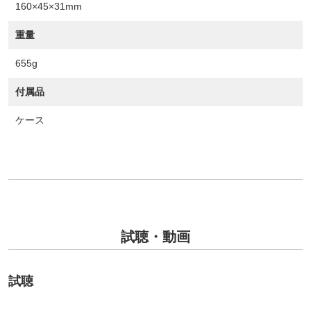
160×45×31mm
重量
655g
付属品
ケース
試聴・動画
試聴