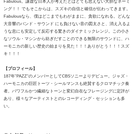
Fabulous。謙虚な日本人が考えたとはとても思えない大胆なネーミ
ング！！ でもそこからは、スズキの自信と確信が伝わってきます。
Fabulousなら、僕はどこまでもわがままに、貪欲になれる。どんな
大音響のバンド・サウンド にも負けない音の図太さと、消え入るよ
うな息にも安定して反応する驚きのダイナミックレンジ。この小さ
なソウル・マシンから紡ぎだすことのできる無限のサウンドに、ハ
ーモニカの新しい歴史の始まりを見た！！！ありがとう！！！スズ
キ！！！
【プロフィール】
187年”PAZZ”のメンバーとしてCBSソニーよりデビュー。ジャズ・
ハーモニカの巨匠トーツ・シールマンスも絶賛するクロマチック奏
者。パワフルかつ繊細なトーンと変幻自在なフレージングに定評が
あり、様々なアーティストとのレコーディング・セッションも多
い。