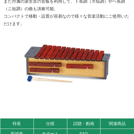
また付属の派生音の音板を利用して、ト長調（ホ短調）やヘ長調
（ニ短調）の曲も演奏可能。
コンパクトで移動・設置が容易なので様々な音楽活動にご使用いた
だけます。
特長
仕様
試聴・動画
関連商品
音域表
サポート
FAQ