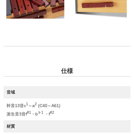
仕様
音域
1
2
幹音13音c
～a
(C40～A61)
#1
♭1
#2
派生音3音f
・b
・f
材質