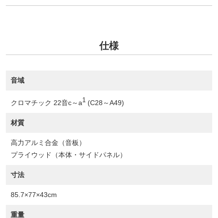
仕様
音域
1
クロマチック 22音c～a
(C28～A49)
材質
高力アルミ合金（音板）
プライウッド（本体・サイドパネル）
寸法
85.7×77×43cm
重量