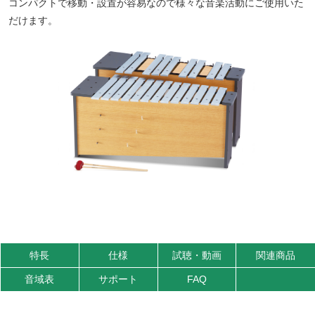
コンパクトで移動・設置が容易なので様々な音楽活動にご使用いた
だけます。
特長
仕様
試聴・動画
関連商品
音域表
サポート
FAQ